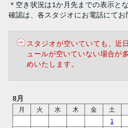
＊空き状況は1か月先までの表示と
確認は、各スタジオにお電話にてお
スタジオが空いていても、近
ュールが空いていない場合が
めいたします。
8月
月
火
水
木
金
土
1