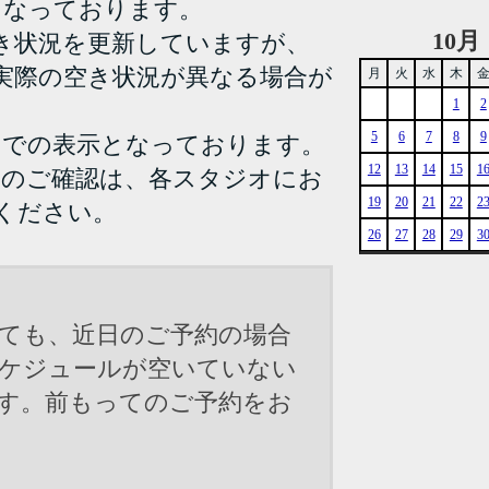
となっております。
10月
き状況を更新していますが、
実際の空き状況が異なる場合が
月
火
水
木
1
2
5
6
7
8
9
までの表示となっております。
12
13
14
15
1
況のご確認は、各スタジオにお
19
20
21
22
2
ください。
26
27
28
29
3
ても、近日のご予約の場合
ケジュールが空いていない
す。前もってのご予約をお