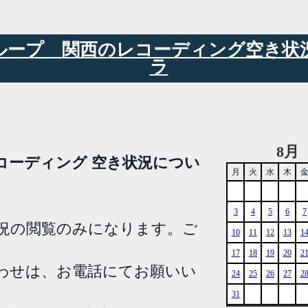
6グループ 関西のレコーディング空き
ラ
8月
YA レコーディング 空き状況につい
月
火
水
木
3
4
5
6
7
況の閲覧のみになります。ご
10
11
12
13
1
17
18
19
20
2
わせは、お電話にてお願いい
24
25
26
27
2
31