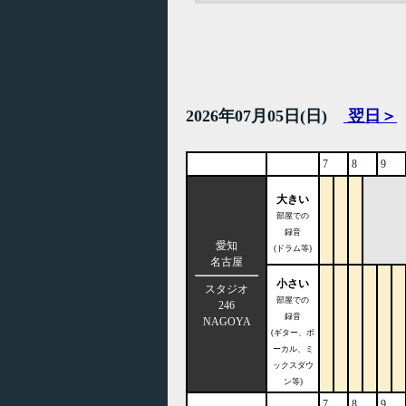
2026年07月05日(日)
翌日＞
7
8
9
大きい
部屋での
録音
愛知
(ドラム等)
名古屋
小さい
スタジオ
部屋での
246
録音
NAGOYA
(ギター、ボ
ーカル、ミ
ックスダウ
ン等)
7
8
9