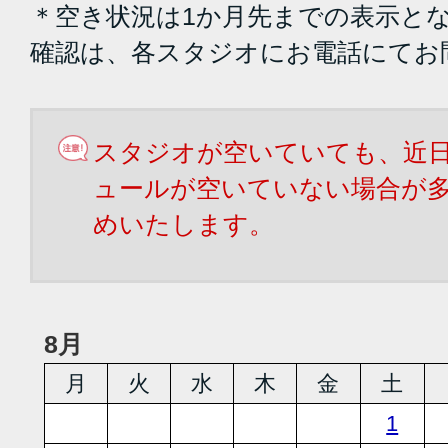
＊空き状況は1か月先までの表示と
確認は、各スタジオにお電話にてお
スタジオが空いていても、近
ュールが空いていない場合が
めいたします。
8月
月
火
水
木
金
土
1