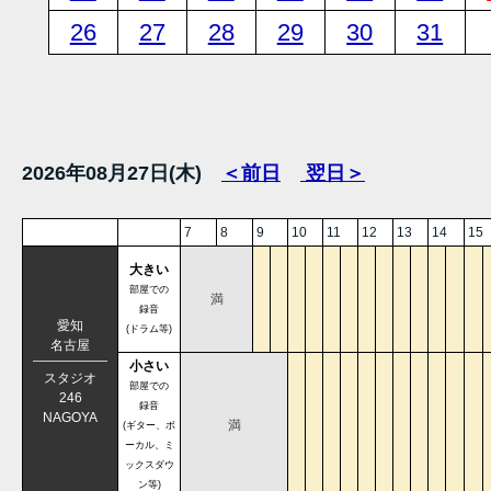
26
27
28
29
30
31
2026年08月27日(木)
＜前日
翌日＞
7
8
9
10
11
12
13
14
15
大きい
部屋での
満
録音
愛知
(ドラム等)
名古屋
小さい
スタジオ
部屋での
246
録音
NAGOYA
満
(ギター、ボ
ーカル、ミ
ックスダウ
ン等)