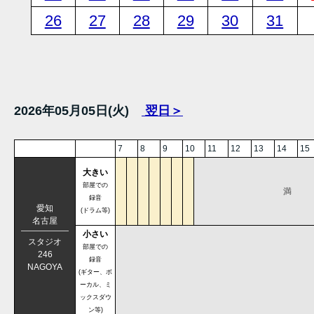
26
27
28
29
30
31
2026年05月05日(火)
翌日＞
7
8
9
10
11
12
13
14
15
大きい
部屋での
満
録音
愛知
(ドラム等)
名古屋
小さい
スタジオ
部屋での
246
録音
NAGOYA
(ギター、ボ
ーカル、ミ
ックスダウ
ン等)