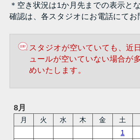
＊空き状況は1か月先までの表示と
確認は、各スタジオにお電話にてお
スタジオが空いていても、近
ュールが空いていない場合が
めいたします。
8月
月
火
水
木
金
土
1