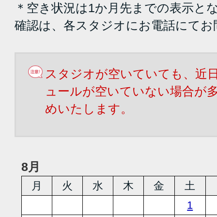
＊空き状況は1か月先までの表示と
確認は、各スタジオにお電話にてお
スタジオが空いていても、近
ュールが空いていない場合が
めいたします。
8月
月
火
水
木
金
土
1