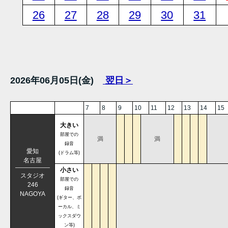
26
27
28
29
30
31
2026年06月05日(金)
翌日＞
7
8
9
10
11
12
13
14
15
大きい
部屋での
満
満
録音
愛知
(ドラム等)
名古屋
小さい
スタジオ
部屋での
246
録音
NAGOYA
(ギター、ボ
ーカル、ミ
ックスダウ
ン等)