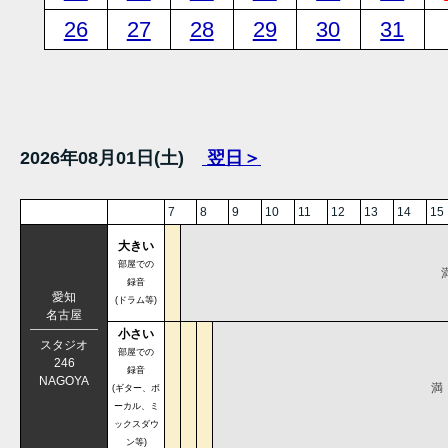
26
27
28
29
30
31
2026年08月01日(土)
翌日＞
7
8
9
10
11
12
13
14
15
大きい
部屋での
録音
愛知
(ドラム等)
名古屋
小さい
スタジオ
部屋での
246
録音
NAGOYA
満
(ギター、ボ
ーカル、ミ
ックスダウ
ン等)