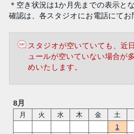
＊空き状況は1か月先までの表示と
確認は、各スタジオにお電話にてお
スタジオが空いていても、近
ュールが空いていない場合が
めいたします。
8月
月
火
水
木
金
土
1