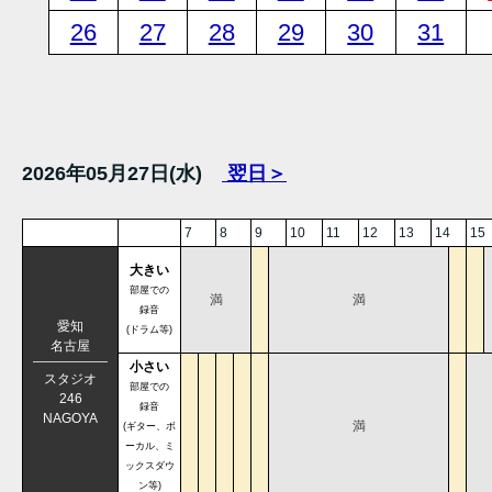
26
27
28
29
30
31
2026年05月27日(水)
翌日＞
7
8
9
10
11
12
13
14
15
大きい
部屋での
満
満
録音
愛知
(ドラム等)
名古屋
小さい
スタジオ
部屋での
246
録音
NAGOYA
満
(ギター、ボ
ーカル、ミ
ックスダウ
ン等)