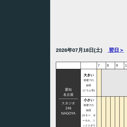
2026年07月18日(土)
翌日＞
7
8
9
1
大きい
部屋での
録音
愛知
(ドラム等)
名古屋
小さい
スタジオ
部屋での
246
録音
NAGOYA
(ギター、ボ
ーカル、ミ
ックスダウ