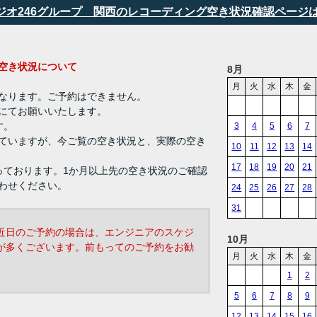
タジオ246グループ 関西のレコーディング空き状況確認ページ
ング 空き状況について
8月
月
火
水
木
金
なります。ご予約はできません。
にてお願いいたします。
す。
3
4
5
6
7
ていますが、今ご覧の空き状況と、実際の空き
10
11
12
13
14
17
18
19
20
21
っております。1か月以上先の空き状況のご確認
わせください。
24
25
26
27
28
31
近日のご予約の場合は、エンジニアのスケジ
10月
が多くございます。前もってのご予約をお勧
月
火
水
木
金
1
2
5
6
7
8
9
12
13
14
15
16