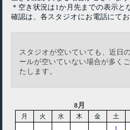
＊空き状況は1か月先までの表示と
確認は、各スタジオにお電話にて
スタジオが空いていても、近日
ールが空いていない場合が多く
たします。
8月
月
火
水
木
金
土
1