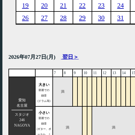
19
20
21
22
23
24
26
27
28
29
30
31
2026年07月27日(月)
翌日＞
7
8
9
10
11
12
13
14
1
大きい
部屋での
満
録音
愛知
(ドラム等)
名古屋
小さい
スタジオ
部屋での
246
録音
NAGOYA
満
満
(ギター、ボ
ーカル、ミ