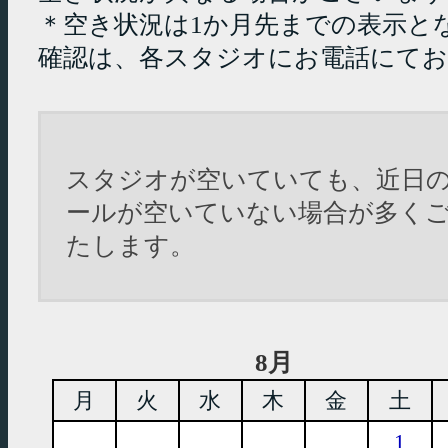
＊空き状況は1か月先までの表示と
確認は、各スタジオにお電話にて
スタジオが空いていても、近日
ールが空いていない場合が多く
たします。
8月
月
火
水
木
金
土
1