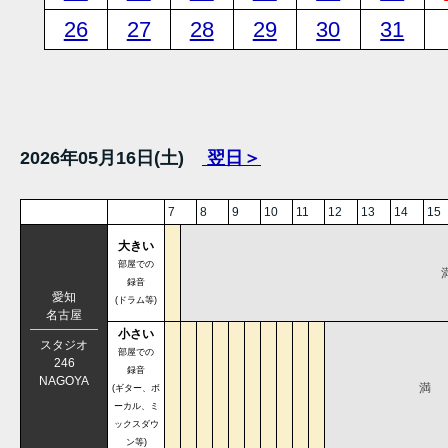
26
27
28
29
30
31
2026年05月16日(土)
翌日＞
7
8
9
10
11
12
13
14
15
大きい
部屋での
録音
愛知
(ドラム等)
名古屋
小さい
スタジオ
部屋での
246
録音
NAGOYA
満
(ギター、ボ
ーカル、ミ
ックスダウ
ン等)