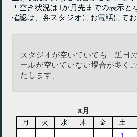
＊空き状況は1か月先までの表示と
確認は、各スタジオにお電話にて
スタジオが空いていても、近日
ールが空いていない場合が多く
たします。
8月
月
火
水
木
金
土
1