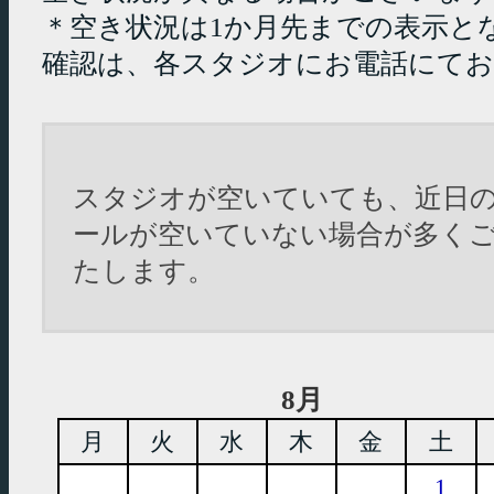
＊空き状況は1か月先までの表示と
確認は、各スタジオにお電話にて
スタジオが空いていても、近日
ールが空いていない場合が多く
たします。
8月
月
火
水
木
金
土
1