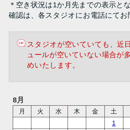
＊空き状況は1か月先までの表示と
確認は、各スタジオにお電話にてお
スタジオが空いていても、近
ュールが空いていない場合が
めいたします。
8月
月
火
水
木
金
土
1