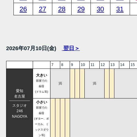
26
27
28
29
30
31
2026年07月10日(金)
翌日＞
7
8
9
10
11
12
13
14
15
大きい
部屋での
満
満
録音
愛知
(ドラム等)
名古屋
小さい
スタジオ
部屋での
246
録音
NAGOYA
(ギター、ボ
ーカル、ミ
ックスダウ
ン等)