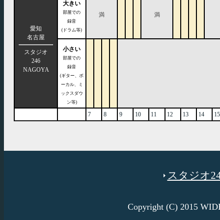
大きい
部屋での
満
満
録音
愛知
(ドラム等)
名古屋
小さい
スタジオ
部屋での
246
録音
NAGOYA
(ギター、ボ
ーカル、ミ
ックスダウ
ン等)
7
8
9
10
11
12
13
14
15
スタジオ246
Copyright (C) 2015 W