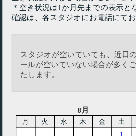
＊空き状況は1か月先までの表示と
確認は、各スタジオにお電話にて
スタジオが空いていても、近日
ールが空いていない場合が多く
たします。
8月
月
火
水
木
金
土
1