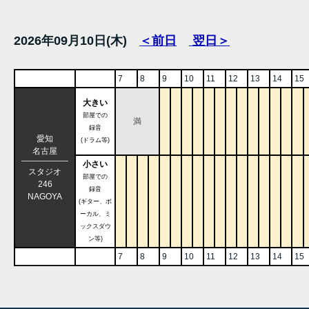
2026年09月10日(木)
＜前日
翌日＞
7
8
9
10
11
12
13
14
15
大きい
部屋での
満
録音
愛知
(ドラム等)
名古屋
小さい
スタジオ
部屋での
246
録音
NAGOYA
(ギター、ボ
ーカル、ミ
ックスダウ
ン等)
7
8
9
10
11
12
13
14
15