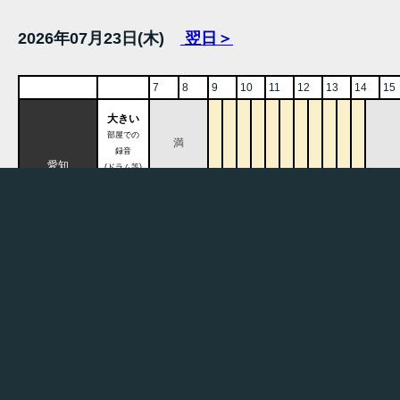
2026年07月23日(木)
翌日＞
7
8
9
10
11
12
13
14
15
大きい
部屋での
満
録音
愛知
(ドラム等)
名古屋
小さい
スタジオ
部屋での
246
録音
NAGOYA
満
満
(ギター、ボ
ーカル、ミ
ックスダウ
ン等)
7
8
9
10
11
12
13
14
15