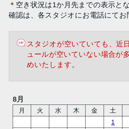
＊空き状況は1か月先までの表示と
確認は、各スタジオにお電話にてお
スタジオが空いていても、近
ュールが空いていない場合が
めいたします。
8月
月
火
水
木
金
土
1