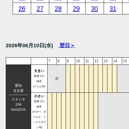
26
27
28
29
30
31
2026年06月10日(水)
翌日＞
7
8
9
10
11
12
13
14
15
大きい
部屋での
満
録音
愛知
(ドラム等)
名古屋
小さい
スタジオ
部屋での
246
録音
NAGOYA
(ギター、ボ
ーカル、ミ
ックスダウ
ン等)