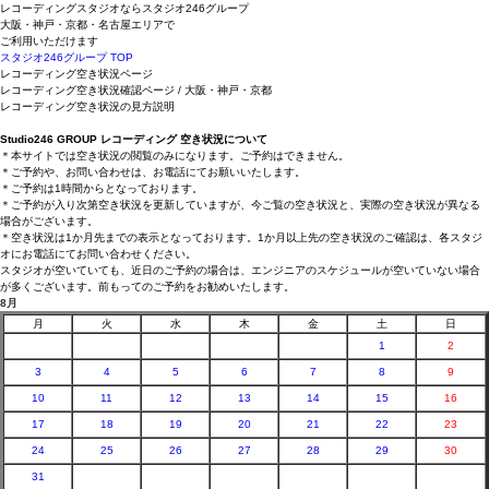
レコーディングスタジオならスタジオ246グループ
大阪・神戸・京都・名古屋エリアで
ご利用いただけます
スタジオ246グループ
TOP
レコーディング空き状況ページ
レコーディング空き状況確認ページ / 大阪・神戸・京都
レコーディング空き状況の見方説明
Studio246 GROUP レコーディング 空き状況について
＊本サイトでは空き状況の閲覧のみになります。ご予約はできません。
＊ご予約や、お問い合わせは、お電話にてお願いいたします。
＊ご予約は1時間からとなっております。
＊ご予約が入り次第空き状況を更新していますが、今ご覧の空き状況と、実際の空き状況が異なる
場合がございます。
＊空き状況は1か月先までの表示となっております。1か月以上先の空き状況のご確認は、各スタジ
オにお電話にてお問い合わせください。
スタジオが空いていても、近日のご予約の場合は、エンジニアのスケジュールが空いていない場合
が多くございます。前もってのご予約をお勧めいたします。
8月
月
火
水
木
金
土
日
1
2
3
4
5
6
7
8
9
10
11
12
13
14
15
16
17
18
19
20
21
22
23
24
25
26
27
28
29
30
31