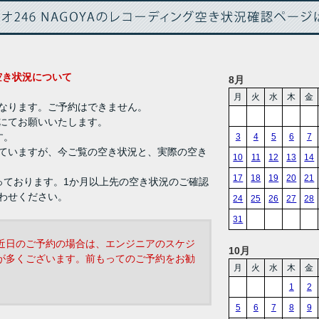
グ 空き状況について
8月
月
火
水
木
金
なります。ご予約はできません。
にてお願いいたします。
す。
3
4
5
6
7
ていますが、今ご覧の空き状況と、実際の空き
10
11
12
13
14
17
18
19
20
21
っております。1か月以上先の空き状況のご確認
わせください。
24
25
26
27
28
31
近日のご予約の場合は、エンジニアのスケジ
10月
が多くございます。前もってのご予約をお勧
月
火
水
木
金
1
2
5
6
7
8
9