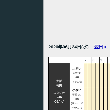
2026年06月24日(水)
翌日＞
7
8
9
1
大きい
部屋での
録音
大阪
(ドラム等)
梅田
小さい
スタジオ
部屋での
246
録音
OSAKA
(ギター、ボ
ーカル、ミ