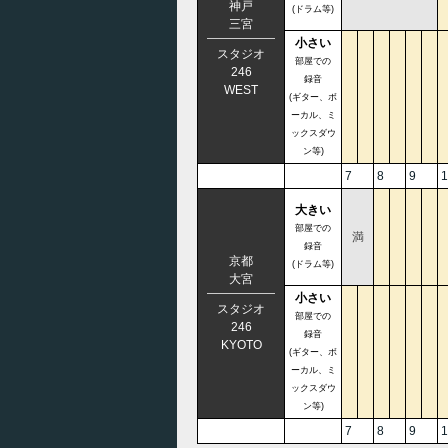
神戸
(ドラム等)
三宮
小さい
スタジオ
部屋での
246
録音
WEST
(ギター、ボ
ーカル、ミ
ックスダウ
ン等)
7
8
9
1
大きい
部屋での
満
録音
京都
(ドラム等)
大宮
小さい
スタジオ
部屋での
246
録音
KYOTO
(ギター、ボ
ーカル、ミ
ックスダウ
ン等)
7
8
9
1