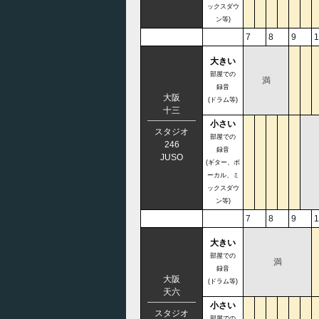
ックスダウ
ン等)
7
8
9
1
大きい
部屋での
満
録音
大阪
(ドラム等)
十三
小さい
スタジオ
部屋での
246
録音
JUSO
(ギター、ボ
ーカル、ミ
ックスダウ
ン等)
7
8
9
1
大きい
部屋での
満
録音
大阪
(ドラム等)
天六
小さい
スタジオ
部屋での