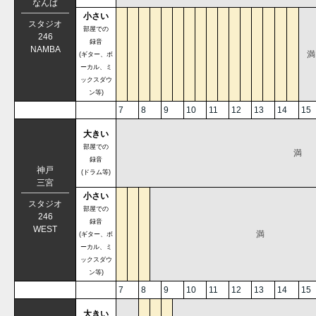
なんば
小さい
スタジオ
部屋での
246
録音
NAMBA
満
(ギター、ボ
ーカル、ミ
ックスダウ
ン等)
7
8
9
10
11
12
13
14
15
大きい
部屋での
満
録音
神戸
(ドラム等)
三宮
小さい
スタジオ
部屋での
246
録音
WEST
満
(ギター、ボ
ーカル、ミ
ックスダウ
ン等)
7
8
9
10
11
12
13
14
15
大きい