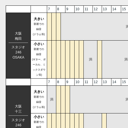
7
8
9
10
11
12
13
14
15
大きい
部屋での
録音
大阪
(ドラム等)
梅田
小さい
スタジオ
部屋での
246
録音
OSAKA
満
満
(ギター、ボ
ーカル、ミ
ックスダウ
ン等)
7
8
9
10
11
12
13
14
15
大きい
部屋での
満
録音
大阪
(ドラム等)
十三
小さい
スタジオ
部屋での
246
録音