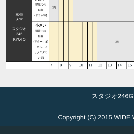
部屋での
満
録音
京都
(ドラム等)
大宮
小さい
スタジオ
部屋での
246
録音
KYOTO
満
(ギター、ボ
ーカル、ミ
ックスダウ
ン等)
7
8
9
10
11
12
13
14
15
スタジオ246GR
Copyright (C) 2015 WID