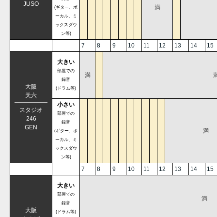
JUSO
満
(ギター、ボ
ーカル、ミ
ックスダウ
ン等)
7
8
9
10
11
12
13
14
15
大きい
部屋での
満
録音
大阪
(ドラム等)
天六
小さい
スタジオ
部屋での
246
録音
GEN
満
(ギター、ボ
ーカル、ミ
ックスダウ
ン等)
7
8
9
10
11
12
13
14
15
大きい
部屋での
満
録音
大阪
(ドラム等)