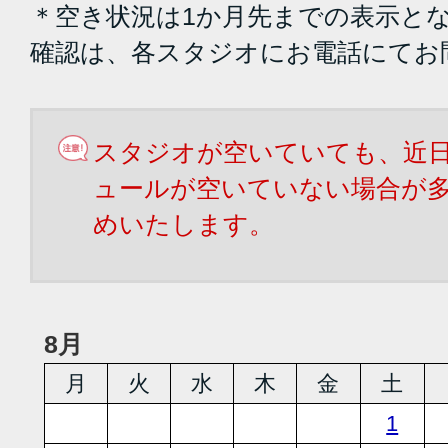
＊空き状況は1か月先までの表示と
確認は、各スタジオにお電話にてお
スタジオが空いていても、近
ュールが空いていない場合が
めいたします。
8月
月
火
水
木
金
土
1