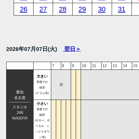
26
27
28
29
30
31
2026年07月07日(火)
翌日＞
7
8
9
10
11
12
13
14
15
大きい
部屋での
満
録音
愛知
(ドラム等)
名古屋
小さい
スタジオ
部屋での
246
録音
NAGOYA
(ギター、ボ
ーカル、ミ
ックスダウ
ン等)