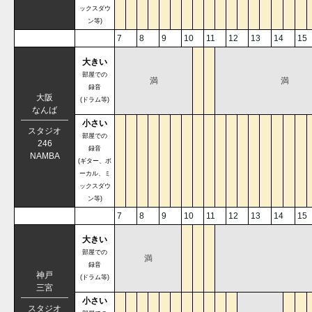
ックスダウ
ン等)
7
8
9
10
11
12
13
14
15
大きい
部屋での
満
満
録音
大阪
(ドラム等)
なんば
小さい
スタジオ
部屋での
246
録音
NAMBA
(ギター、ボ
ーカル、ミ
ックスダウ
ン等)
7
8
9
10
11
12
13
14
15
大きい
部屋での
満
録音
神戸
(ドラム等)
三宮
小さい
スタジオ