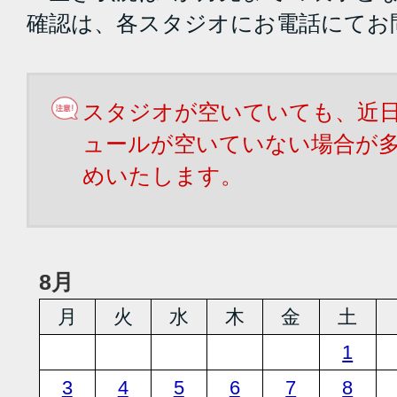
確認は、各スタジオにお電話にてお
スタジオが空いていても、近
ュールが空いていない場合が
めいたします。
8月
月
火
水
木
金
土
1
3
4
5
6
7
8