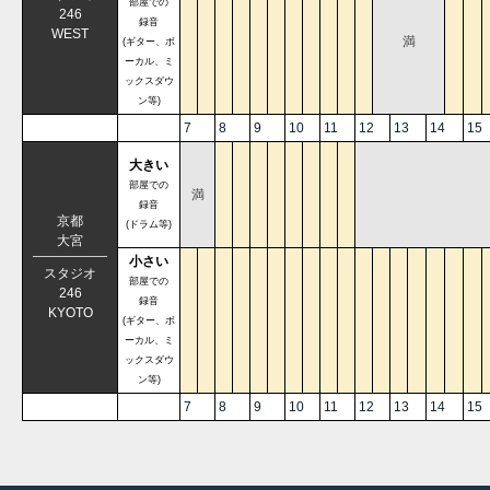
部屋での
246
録音
WEST
満
(ギター、ボ
ーカル、ミ
ックスダウ
ン等)
7
8
9
10
11
12
13
14
15
大きい
部屋での
満
録音
京都
(ドラム等)
大宮
小さい
スタジオ
部屋での
246
録音
KYOTO
(ギター、ボ
ーカル、ミ
ックスダウ
ン等)
7
8
9
10
11
12
13
14
15