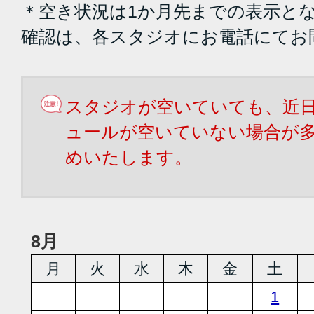
＊空き状況は1か月先までの表示と
確認は、各スタジオにお電話にてお
スタジオが空いていても、近
ュールが空いていない場合が
めいたします。
8月
月
火
水
木
金
土
1