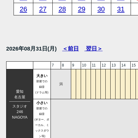
26
27
28
29
30
31
2026年08月31日(月)
＜前日
翌日＞
7
8
9
10
11
12
13
14
15
大きい
部屋での
満
録音
愛知
(ドラム等)
名古屋
小さい
スタジオ
部屋での
246
録音
NAGOYA
(ギター、ボ
ーカル、ミ
ックスダウ
ン等)