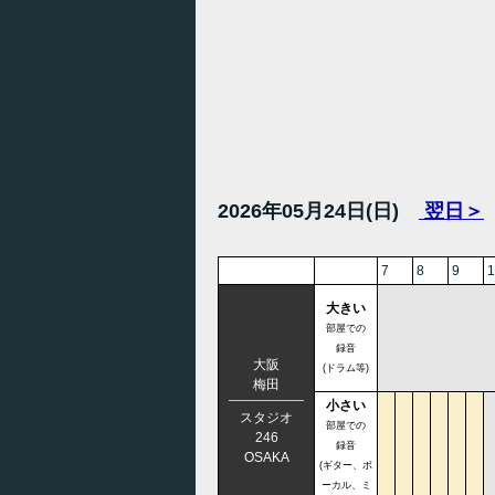
2026年05月24日(日)
翌日＞
7
8
9
1
大きい
部屋での
録音
大阪
(ドラム等)
梅田
小さい
スタジオ
部屋での
246
録音
OSAKA
(ギター、ボ
ーカル、ミ