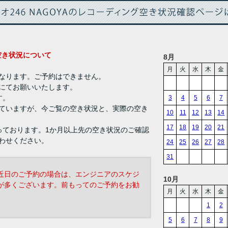
グ 空き状況について
8月
月
火
水
木
金
なります。ご予約はできません。
にてお願いいたします。
す。
3
4
5
6
7
ていますが、今ご覧の空き状況と、実際の空き
10
11
12
13
14
17
18
19
20
21
っております。1か月以上先の空き状況のご確認
わせください。
24
25
26
27
28
31
近日のご予約の場合は、エンジニアのスケジ
10月
が多くございます。前もってのご予約をお勧
月
火
水
木
金
1
2
5
6
7
8
9