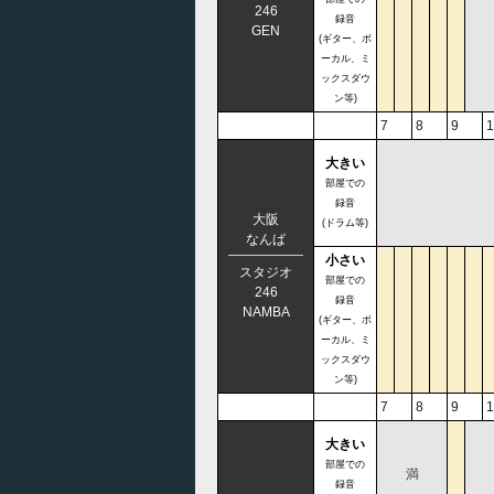
246
録音
GEN
(ギター、ボ
ーカル、ミ
ックスダウ
ン等)
7
8
9
1
大きい
部屋での
録音
大阪
(ドラム等)
なんば
小さい
スタジオ
部屋での
246
録音
NAMBA
(ギター、ボ
ーカル、ミ
ックスダウ
ン等)
7
8
9
1
大きい
部屋での
満
録音