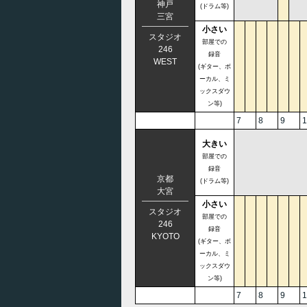
神戸
(ドラム等)
三宮
小さい
スタジオ
部屋での
246
録音
WEST
(ギター、ボ
ーカル、ミ
ックスダウ
ン等)
7
8
9
1
大きい
部屋での
録音
京都
(ドラム等)
大宮
小さい
スタジオ
部屋での
246
録音
KYOTO
(ギター、ボ
ーカル、ミ
ックスダウ
ン等)
7
8
9
1