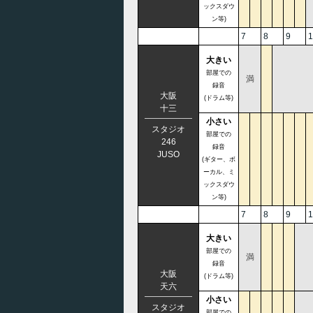
ックスダウ
ン等)
7
8
9
1
大きい
部屋での
満
録音
大阪
(ドラム等)
十三
小さい
スタジオ
部屋での
246
録音
JUSO
(ギター、ボ
ーカル、ミ
ックスダウ
ン等)
7
8
9
1
大きい
部屋での
満
録音
大阪
(ドラム等)
天六
小さい
スタジオ
部屋での