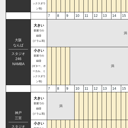
ックスダウ
ン等)
7
8
9
10
11
12
13
14
15
大きい
部屋での
満
録音
大阪
(ドラム等)
なんば
小さい
スタジオ
部屋での
246
録音
NAMBA
満
(ギター、ボ
ーカル、ミ
ックスダウ
ン等)
7
8
9
10
11
12
13
14
15
大きい
部屋での
満
録音
神戸
(ドラム等)
三宮
小さい
スタジオ