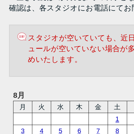
確認は、各スタジオにお電話にてお
スタジオが空いていても、近
ュールが空いていない場合が
めいたします。
8月
月
火
水
木
金
土
1
3
4
5
6
7
8