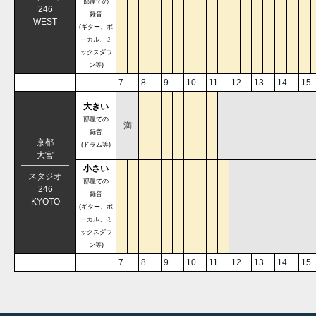
部屋での
246
録音
WEST
(ギター、ボ
ーカル、ミ
ックスダウ
ン等)
7
8
9
10
11
12
13
14
15
大きい
部屋での
満
録音
京都
(ドラム等)
大宮
小さい
スタジオ
部屋での
246
録音
KYOTO
(ギター、ボ
ーカル、ミ
ックスダウ
ン等)
7
8
9
10
11
12
13
14
15