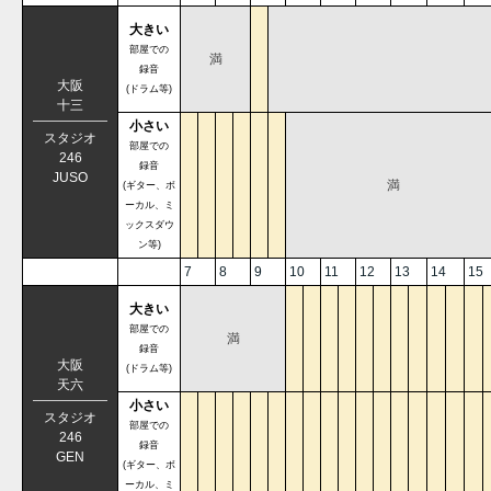
大きい
部屋での
満
録音
大阪
(ドラム等)
十三
小さい
スタジオ
部屋での
246
録音
JUSO
満
(ギター、ボ
ーカル、ミ
ックスダウ
ン等)
7
8
9
10
11
12
13
14
15
大きい
部屋での
満
録音
大阪
(ドラム等)
天六
小さい
スタジオ
部屋での
246
録音
GEN
(ギター、ボ
ーカル、ミ