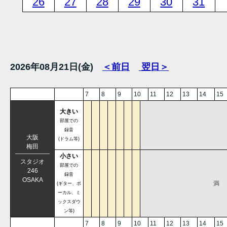
26
27
28
29
30
31
2026年08月21日(金)
＜前日
翌日＞
7
8
9
10
11
12
13
14
15
大きい
部屋での
録音
大阪
(ドラム等)
梅田
小さい
スタジオ
部屋での
246
録音
OSAKA
満
(ギター、ボ
ーカル、ミ
ックスダウ
ン等)
7
8
9
10
11
12
13
14
15