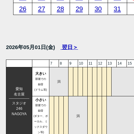
26
27
28
29
30
31
2026年05月01日(金)
翌日＞
7
8
9
10
11
12
13
14
15
大きい
部屋での
満
録音
愛知
(ドラム等)
名古屋
小さい
スタジオ
部屋での
246
録音
NAGOYA
満
(ギター、ボ
ーカル、ミ
ックスダウ
ン等)