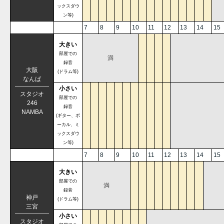
ックスダウ
ン等)
7
8
9
10
11
12
13
14
15
大きい
部屋での
満
録音
大阪
(ドラム等)
なんば
小さい
スタジオ
部屋での
246
録音
NAMBA
(ギター、ボ
ーカル、ミ
ックスダウ
ン等)
7
8
9
10
11
12
13
14
15
大きい
部屋での
満
録音
神戸
(ドラム等)
三宮
小さい
スタジオ