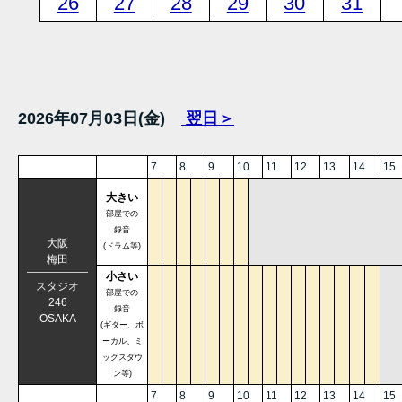
26
27
28
29
30
31
2026年07月03日(金)
翌日＞
7
8
9
10
11
12
13
14
15
大きい
部屋での
録音
大阪
(ドラム等)
梅田
小さい
スタジオ
部屋での
246
録音
OSAKA
(ギター、ボ
ーカル、ミ
ックスダウ
ン等)
7
8
9
10
11
12
13
14
15