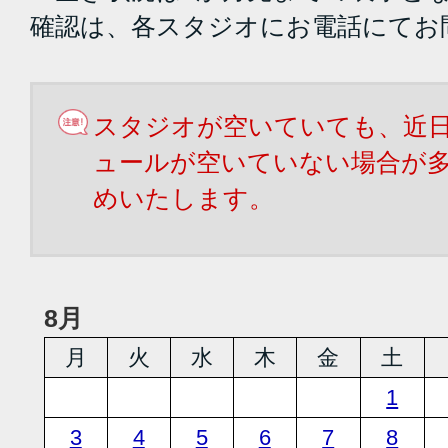
確認は、各スタジオにお電話にてお
スタジオが空いていても、近
ュールが空いていない場合が
めいたします。
8月
月
火
水
木
金
土
1
3
4
5
6
7
8