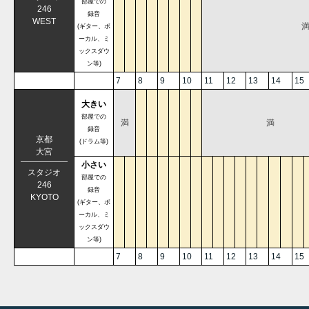
部屋での
246
録音
WEST
(ギター、ボ
ーカル、ミ
ックスダウ
ン等)
7
8
9
10
11
12
13
14
15
大きい
部屋での
満
満
録音
京都
(ドラム等)
大宮
小さい
スタジオ
部屋での
246
録音
KYOTO
(ギター、ボ
ーカル、ミ
ックスダウ
ン等)
7
8
9
10
11
12
13
14
15