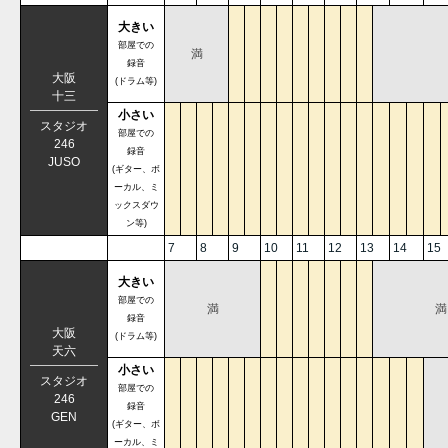
大きい
部屋での
満
録音
大阪
(ドラム等)
十三
小さい
スタジオ
部屋での
246
録音
JUSO
(ギター、ボ
ーカル、ミ
ックスダウ
ン等)
7
8
9
10
11
12
13
14
15
大きい
部屋での
満
満
録音
大阪
(ドラム等)
天六
小さい
スタジオ
部屋での
246
録音
GEN
(ギター、ボ
ーカル、ミ