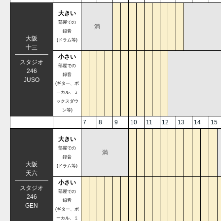
大きい
部屋での
満
録音
大阪
(ドラム等)
十三
小さい
スタジオ
部屋での
246
録音
JUSO
(ギター、ボ
ーカル、ミ
ックスダウ
ン等)
7
8
9
10
11
12
13
14
15
大きい
部屋での
満
録音
大阪
(ドラム等)
天六
小さい
スタジオ
部屋での
246
録音
GEN
(ギター、ボ
ーカル、ミ