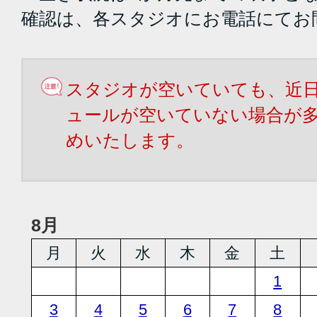
確認は、各スタジオにお電話にてお
スタジオが空いていても、近
ュールが空いていない場合が
めいたします。
8月
月
火
水
木
金
土
1
3
4
5
6
7
8