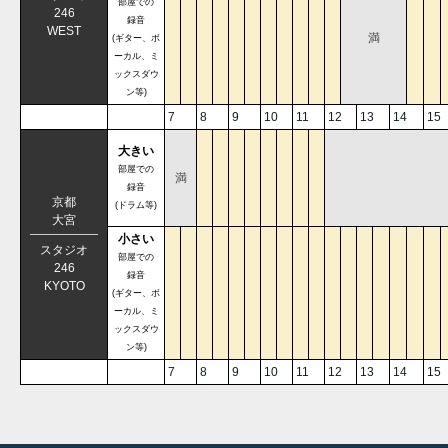
部屋での
246
録音
WEST
満
(ギター、ボ
ーカル、ミ
ックスダウ
ン等)
7
8
9
10
11
12
13
14
15
大きい
部屋での
満
録音
京都
(ドラム等)
大宮
小さい
スタジオ
部屋での
246
録音
KYOTO
(ギター、ボ
ーカル、ミ
ックスダウ
ン等)
7
8
9
10
11
12
13
14
15