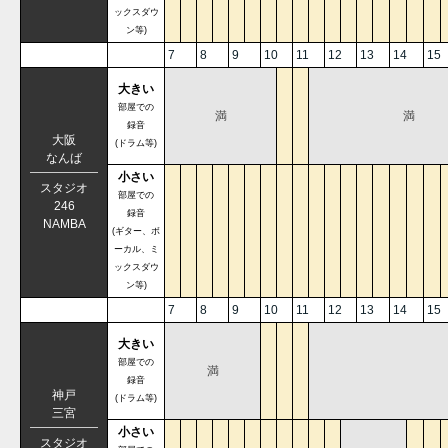
ックスダウ
ン等)
7
8
9
10
11
12
13
14
15
大きい
部屋での
満
満
録音
大阪
(ドラム等)
なんば
小さい
スタジオ
部屋での
246
録音
NAMBA
(ギター、ボ
ーカル、ミ
ックスダウ
ン等)
7
8
9
10
11
12
13
14
15
大きい
部屋での
満
録音
神戸
(ドラム等)
三宮
小さい
スタジオ