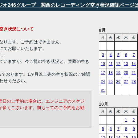
タジオ246グループ 関西のレコーディング空き状況確認ページ
ング 空き状況について
8月
月
火
水
木
金
なります。ご予約はできません。
にてお願いいたします。
す。
3
4
5
6
7
ていますが、今ご覧の空き状況と、実際の空き
10
11
12
13
14
17
18
19
20
21
っております。1か月以上先の空き状況のご確認
わせください。
24
25
26
27
28
31
近日のご予約の場合は、エンジニアのスケジ
10月
が多くございます。前もってのご予約をお勧
月
火
水
木
金
1
2
5
6
7
8
9
12
13
14
15
16