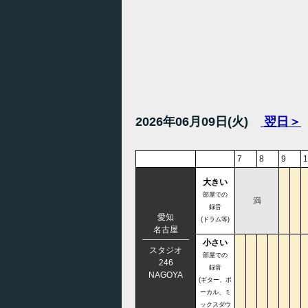
2026年06月09日(火)
翌日＞
7
8
9
1
大きい
部屋での
満
録音
愛知
(ドラム等)
名古屋
小さい
スタジオ
部屋での
246
録音
NAGOYA
(ギター、ボ
ーカル、ミ
ックスダウ