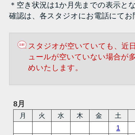
＊空き状況は1か月先までの表示と
確認は、各スタジオにお電話にてお
スタジオが空いていても、近
ュールが空いていない場合が
めいたします。
8月
月
火
水
木
金
土
1