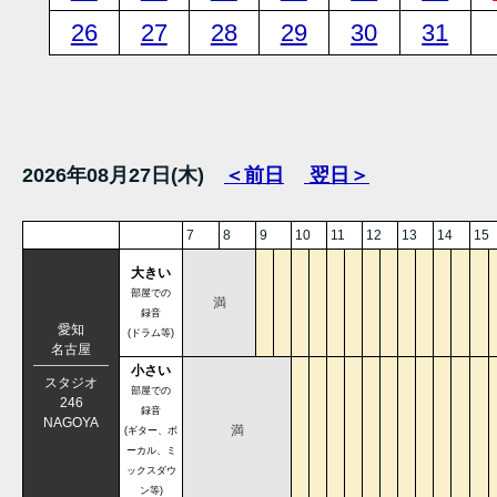
26
27
28
29
30
31
2026年08月27日(木)
＜前日
翌日＞
7
8
9
10
11
12
13
14
15
大きい
部屋での
満
録音
愛知
(ドラム等)
名古屋
小さい
スタジオ
部屋での
246
録音
NAGOYA
満
(ギター、ボ
ーカル、ミ
ックスダウ
ン等)