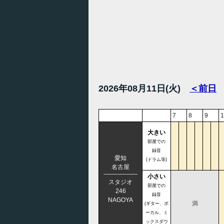
2026年08月11日(火)
＜前日
7
8
9
1
大きい
部屋での
録音
愛知
(ドラム等)
名古屋
小さい
スタジオ
部屋での
246
録音
NAGOYA
満
(ギター、ボ
ーカル、ミ
ックスダウ