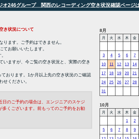
タジオ246グループ 関西のレコーディング空き状況確認ページ
ング 空き状況について
8月
月
火
水
木
金
なります。ご予約はできません。
にてお願いいたします。
す。
3
4
5
6
7
ていますが、今ご覧の空き状況と、実際の空き
10
11
12
13
14
17
18
19
20
21
っております。1か月以上先の空き状況のご確認
わせください。
24
25
26
27
28
31
近日のご予約の場合は、エンジニアのスケジ
10月
が多くございます。前もってのご予約をお勧
月
火
水
木
金
1
2
5
6
7
8
9
12
13
14
15
16