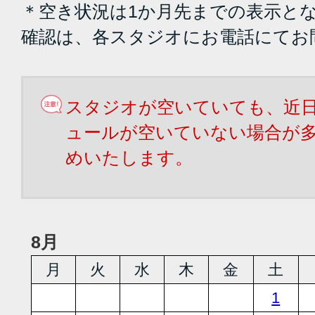
＊空き状況は1か月先までの表示と
確認は、各スタジオにお電話にてお
スタジオが空いていても、近
ュールが空いていない場合が
めいたします。
8月
月
火
水
木
金
土
1