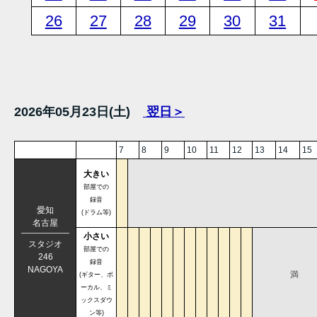
26
27
28
29
30
31
2026年05月23日(土)
翌日＞
7
8
9
10
11
12
13
14
15
大きい
部屋での
録音
愛知
(ドラム等)
名古屋
小さい
スタジオ
部屋での
246
録音
NAGOYA
満
(ギター、ボ
ーカル、ミ
ックスダウ
ン等)