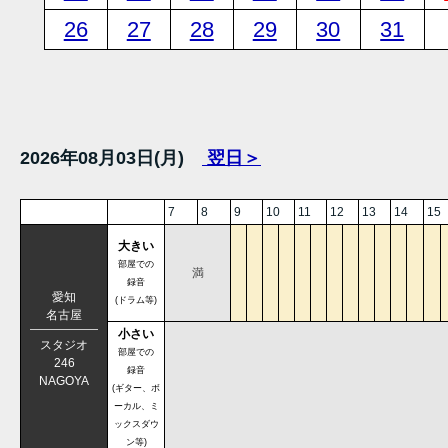
26
27
28
29
30
31
2026年08月03日(月)
翌日＞
7
8
9
10
11
12
13
14
15
大きい
部屋での
満
録音
愛知
(ドラム等)
名古屋
小さい
スタジオ
部屋での
246
録音
NAGOYA
(ギター、ボ
ーカル、ミ
ックスダウ
ン等)