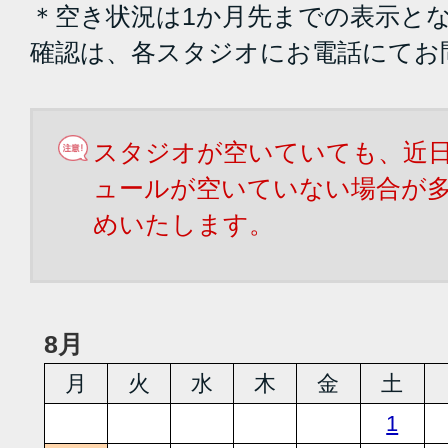
＊空き状況は1か月先までの表示と
確認は、各スタジオにお電話にてお
スタジオが空いていても、近
ュールが空いていない場合が
めいたします。
8月
月
火
水
木
金
土
1