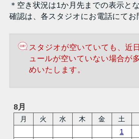
＊空き状況は1か月先までの表示と
確認は、各スタジオにお電話にてお
スタジオが空いていても、近
ュールが空いていない場合が
めいたします。
8月
月
火
水
木
金
土
1