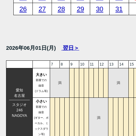
26
27
28
29
30
31
2026年06月01日(月)
翌日＞
7
8
9
10
11
12
13
14
15
大きい
部屋での
満
満
録音
愛知
(ドラム等)
名古屋
小さい
スタジオ
部屋での
246
録音
NAGOYA
満
(ギター、ボ
ーカル、ミ
ックスダウ
ン等)