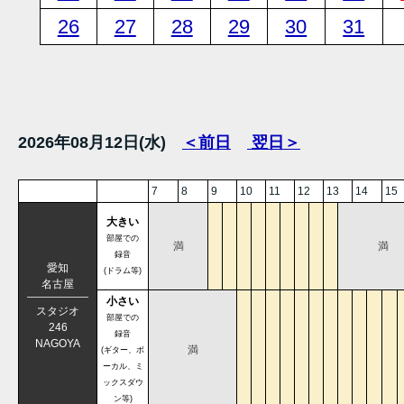
26
27
28
29
30
31
2026年08月12日(水)
＜前日
翌日＞
7
8
9
10
11
12
13
14
15
大きい
部屋での
満
満
録音
愛知
(ドラム等)
名古屋
小さい
スタジオ
部屋での
246
録音
NAGOYA
満
(ギター、ボ
ーカル、ミ
ックスダウ
ン等)