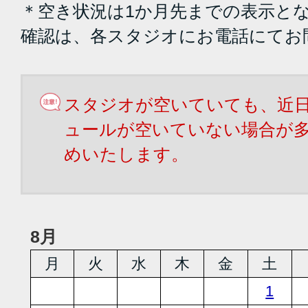
＊空き状況は1か月先までの表示と
確認は、各スタジオにお電話にてお
スタジオが空いていても、近
ュールが空いていない場合が
めいたします。
8月
月
火
水
木
金
土
1