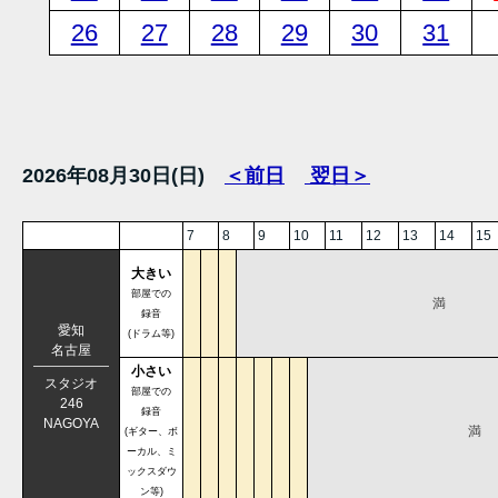
26
27
28
29
30
31
2026年08月30日(日)
＜前日
翌日＞
7
8
9
10
11
12
13
14
15
大きい
部屋での
満
録音
愛知
(ドラム等)
名古屋
小さい
スタジオ
部屋での
246
録音
NAGOYA
満
(ギター、ボ
ーカル、ミ
ックスダウ
ン等)