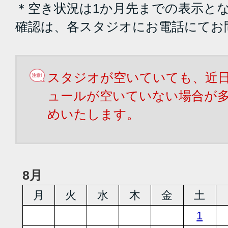
＊空き状況は1か月先までの表示と
確認は、各スタジオにお電話にてお
スタジオが空いていても、近
ュールが空いていない場合が
めいたします。
8月
月
火
水
木
金
土
1