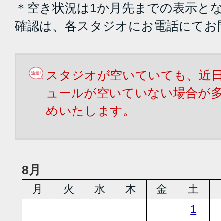
＊空き状況は1か月先までの表示と
確認は、各スタジオにお電話にてお
スタジオが空いていても、近
ュールが空いていない場合が
めいたします。
8月
月
火
水
木
金
土
1