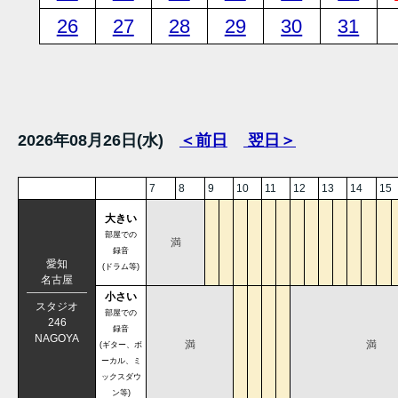
26
27
28
29
30
31
2026年08月26日(水)
＜前日
翌日＞
7
8
9
10
11
12
13
14
15
大きい
部屋での
満
録音
愛知
(ドラム等)
名古屋
小さい
スタジオ
部屋での
246
録音
NAGOYA
満
満
(ギター、ボ
ーカル、ミ
ックスダウ
ン等)