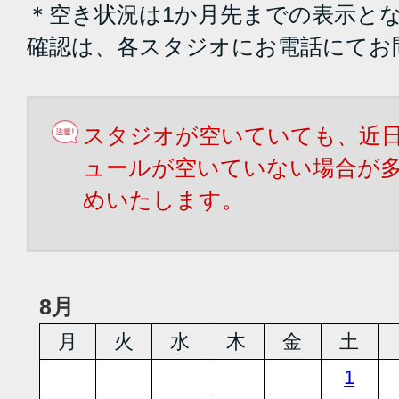
＊空き状況は1か月先までの表示と
確認は、各スタジオにお電話にてお
スタジオが空いていても、近
ュールが空いていない場合が
めいたします。
8月
月
火
水
木
金
土
1