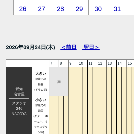
26
27
28
29
30
31
2026年09月24日(木)
＜前日
翌日＞
7
8
9
10
11
12
13
14
15
大きい
部屋での
満
録音
愛知
(ドラム等)
名古屋
小さい
スタジオ
部屋での
246
録音
NAGOYA
(ギター、ボ
ーカル、ミ
ックスダウ
ン等)