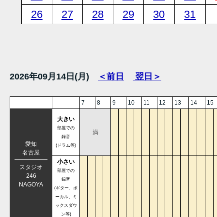
26
27
28
29
30
31
2026年09月14日(月)
＜前日
翌日＞
7
8
9
10
11
12
13
14
15
大きい
部屋での
満
録音
愛知
(ドラム等)
名古屋
小さい
スタジオ
部屋での
246
録音
NAGOYA
(ギター、ボ
ーカル、ミ
ックスダウ
ン等)