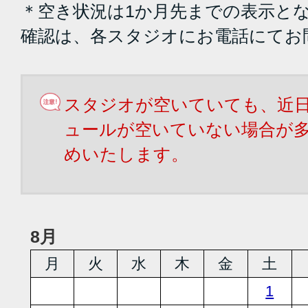
＊空き状況は1か月先までの表示と
確認は、各スタジオにお電話にてお
スタジオが空いていても、近
ュールが空いていない場合が
めいたします。
8月
月
火
水
木
金
土
1