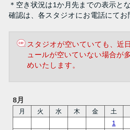
＊空き状況は1か月先までの表示と
確認は、各スタジオにお電話にてお
スタジオが空いていても、近
ュールが空いていない場合が
めいたします。
8月
月
火
水
木
金
土
1