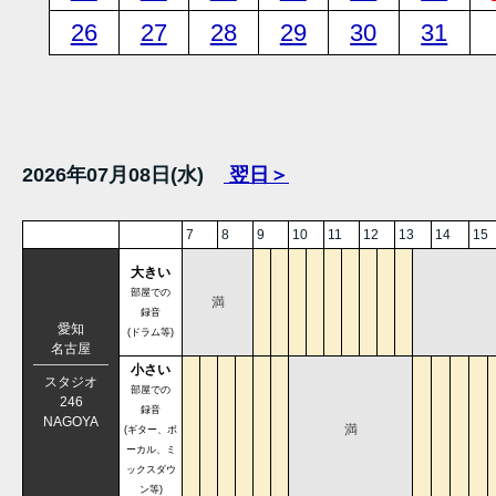
26
27
28
29
30
31
2026年07月08日(水)
翌日＞
7
8
9
10
11
12
13
14
15
大きい
部屋での
満
録音
愛知
(ドラム等)
名古屋
小さい
スタジオ
部屋での
246
録音
NAGOYA
満
(ギター、ボ
ーカル、ミ
ックスダウ
ン等)