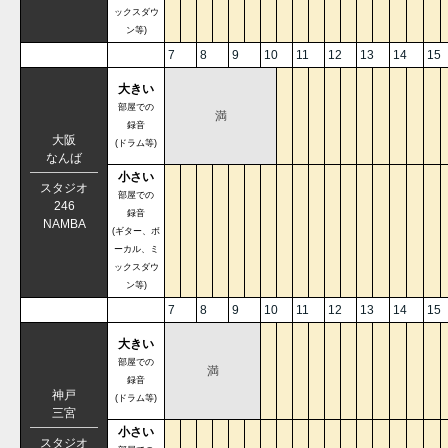
ックスダウ
ン等)
7
8
9
10
11
12
13
14
15
大きい
部屋での
満
録音
大阪
(ドラム等)
なんば
小さい
スタジオ
部屋での
246
録音
NAMBA
(ギター、ボ
ーカル、ミ
ックスダウ
ン等)
7
8
9
10
11
12
13
14
15
大きい
部屋での
満
録音
神戸
(ドラム等)
三宮
小さい
スタジオ