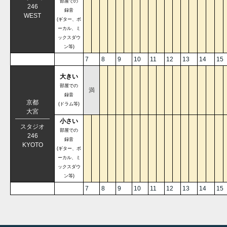
部屋での
246
録音
WEST
(ギター、ボ
ーカル、ミ
ックスダウ
ン等)
7
8
9
10
11
12
13
14
15
大きい
部屋での
満
録音
京都
(ドラム等)
大宮
小さい
スタジオ
部屋での
246
録音
KYOTO
(ギター、ボ
ーカル、ミ
ックスダウ
ン等)
7
8
9
10
11
12
13
14
15