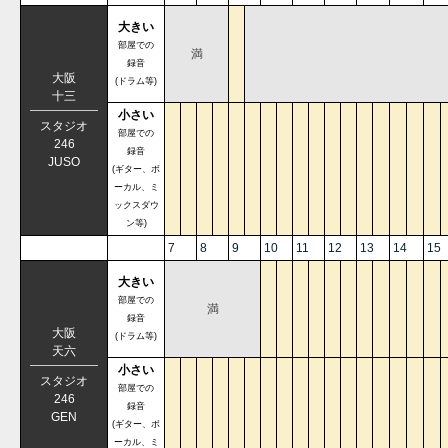
大きい
部屋での
満
録音
大阪
(ドラム等)
十三
小さい
スタジオ
部屋での
246
録音
JUSO
(ギター、ボ
ーカル、ミ
ックスダウ
ン等)
7
8
9
10
11
12
13
14
15
大きい
部屋での
満
録音
大阪
(ドラム等)
天六
小さい
スタジオ
部屋での
246
録音
GEN
(ギター、ボ
ーカル、ミ