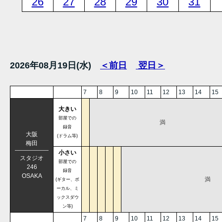
26
27
28
29
30
31
2026年08月19日(水)
＜前日
翌日＞
7
8
9
10
11
12
13
14
15
大きい
部屋での
満
録音
大阪
(ドラム等)
梅田
小さい
スタジオ
部屋での
246
録音
OSAKA
満
(ギター、ボ
ーカル、ミ
ックスダウ
ン等)
7
8
9
10
11
12
13
14
15