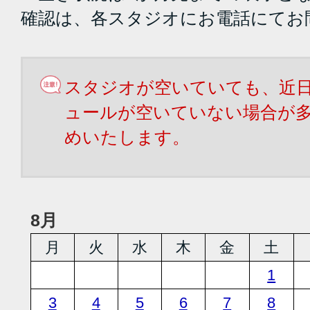
確認は、各スタジオにお電話にてお
スタジオが空いていても、近
ュールが空いていない場合が
めいたします。
8月
月
火
水
木
金
土
1
3
4
5
6
7
8