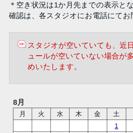
＊空き状況は1か月先までの表示と
確認は、各スタジオにお電話にてお
スタジオが空いていても、近
ュールが空いていない場合が
めいたします。
8月
月
火
水
木
金
土
1