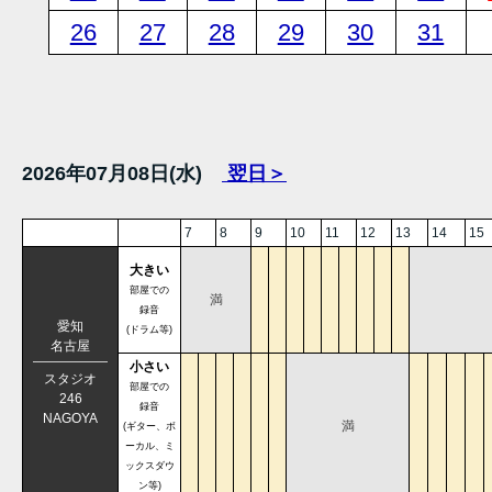
26
27
28
29
30
31
2026年07月08日(水)
翌日＞
7
8
9
10
11
12
13
14
15
大きい
部屋での
満
録音
愛知
(ドラム等)
名古屋
小さい
スタジオ
部屋での
246
録音
NAGOYA
満
(ギター、ボ
ーカル、ミ
ックスダウ
ン等)