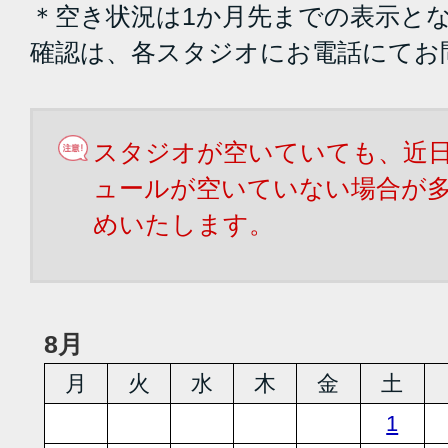
＊空き状況は1か月先までの表示と
確認は、各スタジオにお電話にてお
スタジオが空いていても、近
ュールが空いていない場合が
めいたします。
8月
月
火
水
木
金
土
1