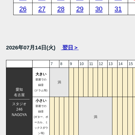
26
27
28
29
30
31
2026年07月14日(火)
翌日＞
7
8
9
10
11
12
13
14
15
大きい
部屋での
満
録音
愛知
(ドラム等)
名古屋
小さい
スタジオ
部屋での
246
録音
NAGOYA
満
(ギター、ボ
ーカル、ミ
ックスダウ
ン等)