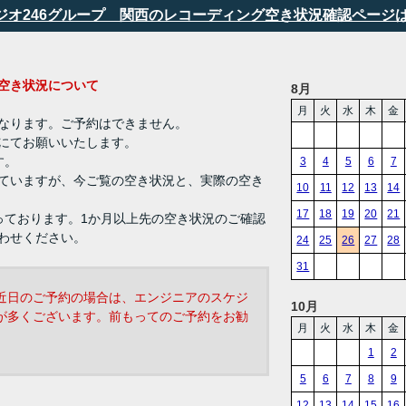
タジオ246グループ 関西のレコーディング空き状況確認ページ
ング 空き状況について
8月
月
火
水
木
金
なります。ご予約はできません。
にてお願いいたします。
す。
3
4
5
6
7
ていますが、今ご覧の空き状況と、実際の空き
10
11
12
13
14
17
18
19
20
21
っております。1か月以上先の空き状況のご確認
わせください。
24
25
26
27
28
31
近日のご予約の場合は、エンジニアのスケジ
10月
が多くございます。前もってのご予約をお勧
月
火
水
木
金
1
2
5
6
7
8
9
12
13
14
15
16