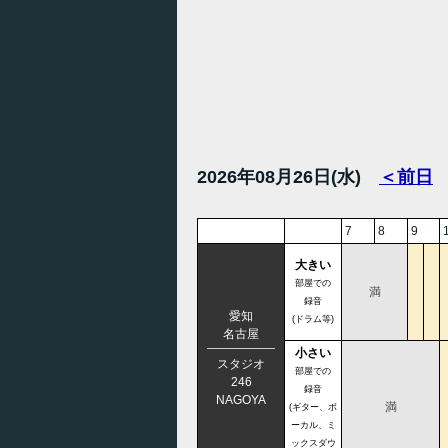
2026年08月26日(水)
＜前日
7
8
9
大きい
部屋での
満
録音
愛知
(ドラム等)
名古屋
小さい
スタジオ
部屋での
246
録音
NAGOYA
満
(ギター、ボ
ーカル、ミ
ックスダウ