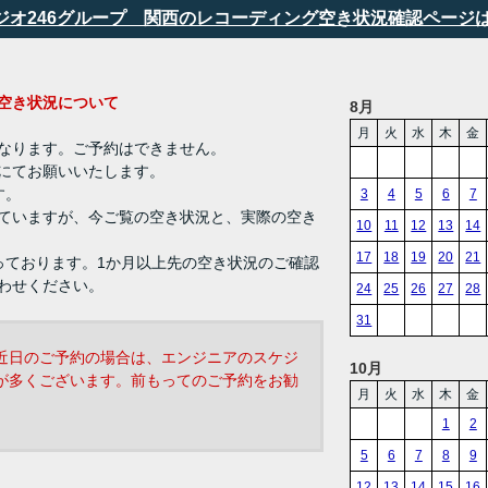
タジオ246グループ 関西のレコーディング空き状況確認ページ
ング 空き状況について
8月
月
火
水
木
金
なります。ご予約はできません。
にてお願いいたします。
す。
3
4
5
6
7
ていますが、今ご覧の空き状況と、実際の空き
10
11
12
13
14
17
18
19
20
21
っております。1か月以上先の空き状況のご確認
わせください。
24
25
26
27
28
31
近日のご予約の場合は、エンジニアのスケジ
10月
が多くございます。前もってのご予約をお勧
月
火
水
木
金
1
2
5
6
7
8
9
12
13
14
15
16