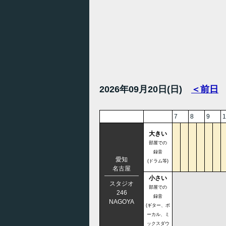
2026年09月20日(日)
＜前日
7
8
9
1
大きい
部屋での
録音
愛知
(ドラム等)
名古屋
小さい
スタジオ
部屋での
246
録音
NAGOYA
(ギター、ボ
ーカル、ミ
ックスダウ