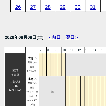
26
27
28
29
30
31
2026年08月08日(土)
＜前日
翌日＞
7
8
9
10
11
12
13
14
15
大きい
部屋での
録音
愛知
(ドラム等)
名古屋
小さい
スタジオ
部屋での
246
録音
NAGOYA
満
(ギター、ボ
ーカル、ミ
ックスダウ
ン等)