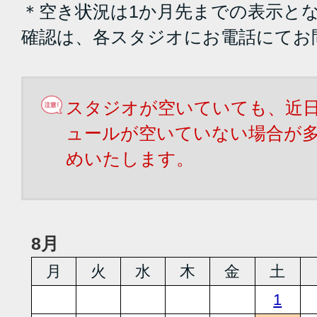
＊空き状況は1か月先までの表示と
確認は、各スタジオにお電話にてお
スタジオが空いていても、近
ュールが空いていない場合が
めいたします。
8月
月
火
水
木
金
土
1