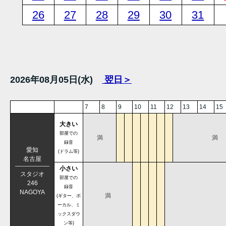
26
27
28
29
30
31
2026年08月05日(水)
翌日＞
7
8
9
10
11
12
13
14
15
大きい
部屋での
満
満
録音
愛知
(ドラム等)
名古屋
小さい
スタジオ
部屋での
246
録音
NAGOYA
満
(ギター、ボ
ーカル、ミ
ックスダウ
ン等)