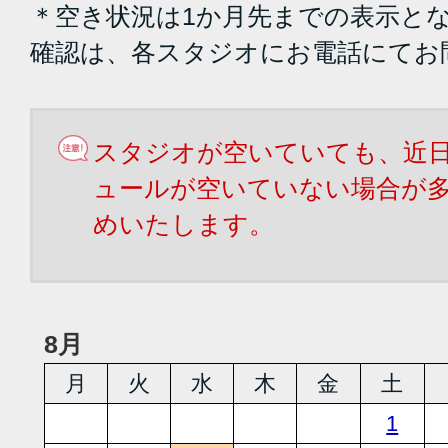
＊空き状況は1か月先までの表示と
確認は、各スタジオにお電話にてお
スタジオが空いていても、近
ュールが空いていない場合が
めいたします。
8月
月
火
水
木
金
土
1