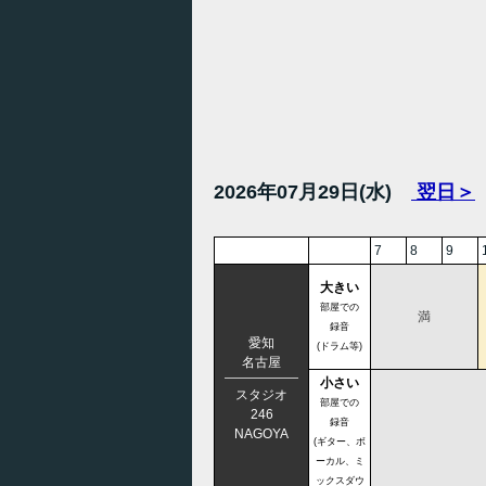
2026年07月29日(水)
翌日＞
7
8
9
大きい
部屋での
満
録音
愛知
(ドラム等)
名古屋
小さい
スタジオ
部屋での
246
録音
NAGOYA
(ギター、ボ
ーカル、ミ
ックスダウ