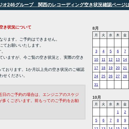
タジオ246グループ 関西のレコーディング空き状況確認ページ
ング 空き状況について
8月
月
火
水
木
金
なります。ご予約はできません。
にてお願いいたします。
す。
3
4
5
6
7
ていますが、今ご覧の空き状況と、実際の空き
10
11
12
13
14
17
18
19
20
21
っております。1か月以上先の空き状況のご確認
わせください。
24
25
26
27
28
31
近日のご予約の場合は、エンジニアのスケジ
10月
が多くございます。前もってのご予約をお勧
月
火
水
木
金
1
2
5
6
7
8
9
12
13
14
15
16